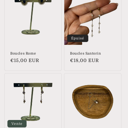
Épuisé
Boucles Rome
Boucles Santorin
Prix
€15,00 EUR
Prix
€18,00 EUR
habituel
habituel
Vente