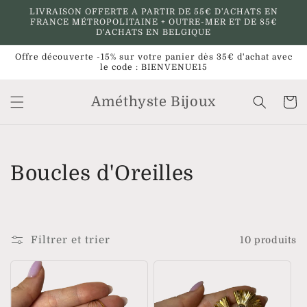
et
LIVRAISON OFFERTE A PARTIR DE 55€ D'ACHATS EN
passer
FRANCE MÉTROPOLITAINE + OUTRE-MER ET DE 85€
au
D'ACHATS EN BELGIQUE
contenu
Offre découverte -15% sur votre panier dès 35€ d'achat avec
le code : BIENVENUE15
Améthyste Bijoux
Panier
C
Boucles d'Oreilles
o
l
Filtrer et trier
10 produits
l
e
c