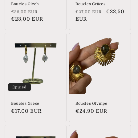
Boucles Gizeh
Boucles Grâces
Prix
Prix
Prix
Prix
€22,50
€28,00 EUR
€27,00 EUR
habituel
€23,00 EUR
soldé
habituel
EUR
soldé
Épuisé
Boucles Grèce
Boucles Olympe
Prix
€17,00 EUR
Prix
€24,90 EUR
habituel
habituel