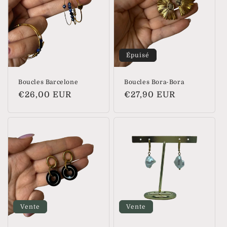
t
i
o
Épuisé
n
Boucles Barcelone
Boucles Bora-Bora
:
Prix
€26,00 EUR
Prix
€27,90 EUR
habituel
habituel
Vente
Vente