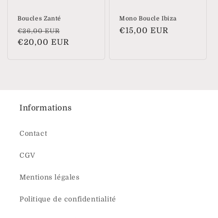
Boucles Zanté
Mono Boucle Ibiza
Prix
Prix
Prix
€15,00 EUR
€26,00 EUR
habituel
€20,00 EUR
soldé
habituel
Informations
Contact
CGV
Mentions légales
Politique de confidentialité