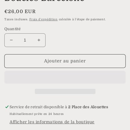
Prix
€26,00 EUR
habituel
Taxes incluses.
Frais d'expédition
calculés à l'étape de paiement.
Quantité
Réduire
Augmenter
la
la
quantité
quantité
de
de
Ajouter au panier
Boucles
Boucles
Barcelone
Barcelone
Service de retrait disponible à
2 Place des Alouettes
Habituellement prête en 24 heures
Afficher les informations de la boutique