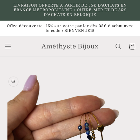
et
LIVRAISON OFFERTE A PARTIR DE 55€ D'ACHATS EN
passer
FRANCE MÉTROPOLITAINE + OUTRE-MER ET DE 85€
au
D'ACHATS EN BELGIQUE
contenu
Offre découverte -15% sur votre panier dès 35€ d'achat avec
le code : BIENVENUE15
Améthyste Bijoux
Panier
Passer aux
informations
produits