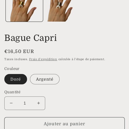
modale
Bague Capri
Prix
€16,50 EUR
habituel
Taxes incluses.
Frais d'expédition
calculés à l'étape de paiement.
Couleur
Doré
Argenté
Quantité
Réduire
Augmenter
la
la
quantité
quantité
de
de
Ajouter au panier