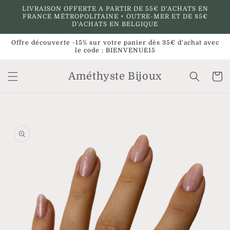
et
LIVRAISON OFFERTE A PARTIR DE 55€ D'ACHATS EN
passer
FRANCE MÉTROPOLITAINE + OUTRE-MER ET DE 85€
au
D'ACHATS EN BELGIQUE
contenu
Offre découverte -15% sur votre panier dès 35€ d'achat avec
le code : BIENVENUE15
Améthyste Bijoux
Panier
Passer aux
informations
produits