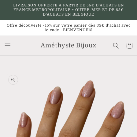
et
LIVRAISON OFFERTE A PARTIR DE 55€ D'ACHATS EN
passer
FRANCE MÉTROPOLITAINE + OUTRE-MER ET DE 85€
au
D'ACHATS EN BELGIQUE
contenu
Offre découverte -15% sur votre panier dès 35€ d'achat avec
le code : BIENVENUE15
Améthyste Bijoux
Panier
Passer aux
informations
produits