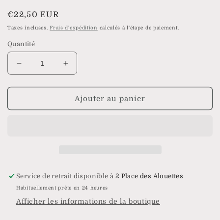
modale
Prix
€22,50 EUR
habituel
Taxes incluses.
Frais d'expédition
calculés à l'étape de paiement.
Quantité
Réduire
Augmenter
la
la
quantité
quantité
de
de
Ajouter au panier
Bague
Bague
Diane
Diane
Service de retrait disponible à
2 Place des Alouettes
Habituellement prête en 24 heures
Afficher les informations de la boutique