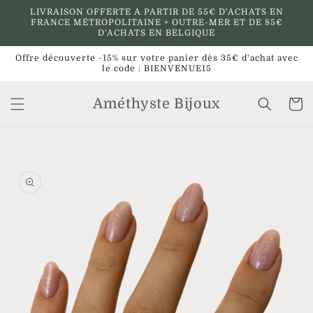
et
LIVRAISON OFFERTE A PARTIR DE 55€ D'ACHATS EN
passer
FRANCE MÉTROPOLITAINE + OUTRE-MER ET DE 85€
au
D'ACHATS EN BELGIQUE
contenu
Offre découverte -15% sur votre panier dès 35€ d'achat avec
le code : BIENVENUE15
Améthyste Bijoux
Panier
Passer aux
informations
produits