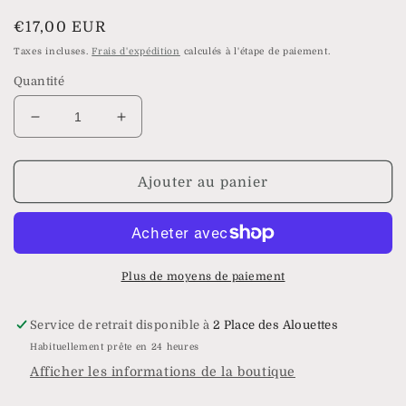
modale
Prix
€17,00 EUR
habituel
Taxes incluses.
Frais d'expédition
calculés à l'étape de paiement.
Quantité
Réduire
Augmenter
la
la
quantité
quantité
de
de
Ajouter au panier
Bague
Bague
Hestia
Hestia
Plus de moyens de paiement
Service de retrait disponible à
2 Place des Alouettes
Habituellement prête en 24 heures
Afficher les informations de la boutique