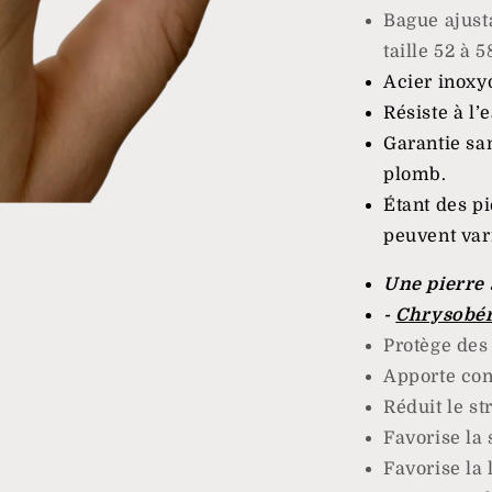
Bague ajusta
taille 52 à 5
Acier inoxy
Résiste à l’
Garantie sa
plomb.
Étant des pi
peuvent vari
Une pierre 
-
Chrysobér
Protège des
Apporte con
Réduit le st
Favorise la 
Favorise la 