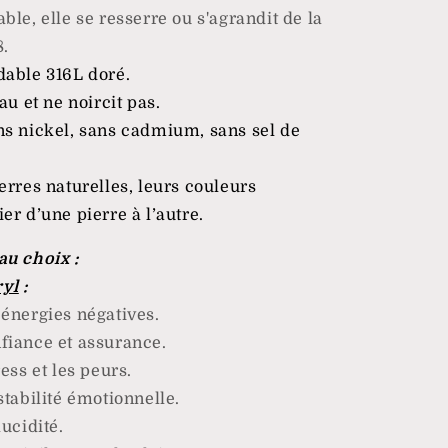
ble, elle se resserre ou s'agrandit de la
8.
dable 316L doré.
eau et ne noircit pas.
ns nickel, sans cadmium, sans sel de
erres naturelles, leurs couleurs
er d’une pierre à l’autre.
au choix :
yl
:
 énergies négatives
.
fiance et assurance
.
ress et les peurs
.
stabilité émotionnelle
.
lucidité
.