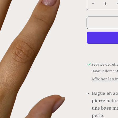
Réduire
la
quantité
de
Bague
Madagasca
Service de retr
Habituellement
Afficher les 
Bague en ac
pierre natur
une base ma
perlé.