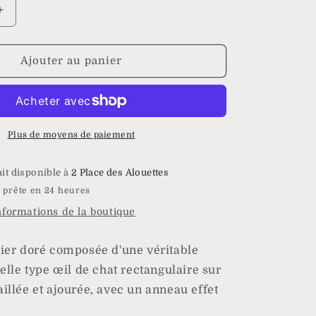
Augmenter
la
quantité
de
Ajouter au panier
Bague
r
Madagascar
Plus de moyens de paiement
ait disponible à
2 Place des Alouettes
 prête en 24 heures
informations de la boutique
ier doré composée d'une véritable
elle type œil de chat rectangulaire sur
illée et ajourée, avec un anneau effet