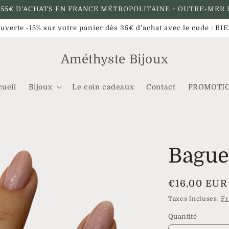
 55€ D'ACHATS EN FRANCE MÉTROPOLITAINE + OUTRE-MER 
uverte -15% sur votre panier dès 35€ d'achat avec le code : 
Améthyste Bijoux
cueil
Bijoux
Le coin cadeaux
Contact
PROMOTI
Bague
Prix
€16,00 EUR
habituel
Taxes incluses.
Fr
Quantité