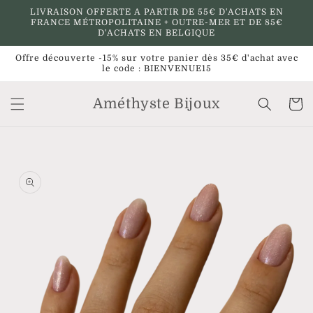
et
LIVRAISON OFFERTE A PARTIR DE 55€ D'ACHATS EN
passer
FRANCE MÉTROPOLITAINE + OUTRE-MER ET DE 85€
au
D'ACHATS EN BELGIQUE
contenu
Offre découverte -15% sur votre panier dès 35€ d'achat avec
le code : BIENVENUE15
Améthyste Bijoux
Panier
Passer aux
informations
produits