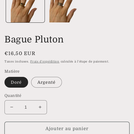
modale
Bague Pluton
Prix
€16,50 EUR
habituel
Taxes incluses.
Frais d'expédition
calculés à l'étape de paiement.
Matière
Doré
Argenté
Quantité
Réduire
Augmenter
la
la
quantité
quantité
de
de
Ajouter au panier