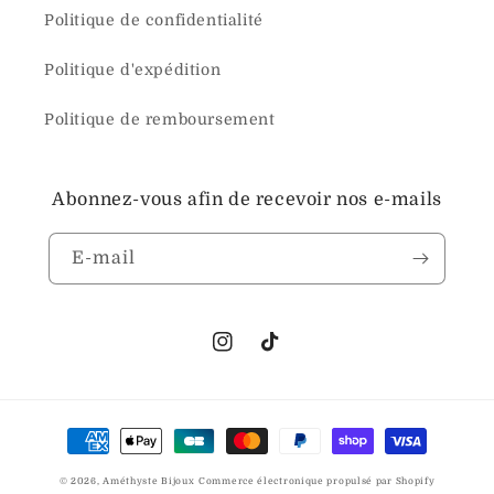
Politique de confidentialité
Politique d'expédition
Politique de remboursement
Abonnez-vous afin de recevoir nos e-mails
E-mail
Instagram
TikTok
Moyens
de
© 2026,
Améthyste Bijoux
Commerce électronique propulsé par Shopify
paiement