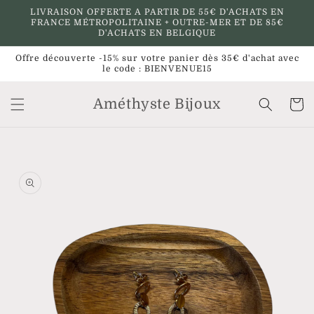
et
LIVRAISON OFFERTE A PARTIR DE 55€ D'ACHATS EN
passer
FRANCE MÉTROPOLITAINE + OUTRE-MER ET DE 85€
au
D'ACHATS EN BELGIQUE
contenu
Offre découverte -15% sur votre panier dès 35€ d'achat avec
le code : BIENVENUE15
Améthyste Bijoux
Panier
Passer aux
informations
produits