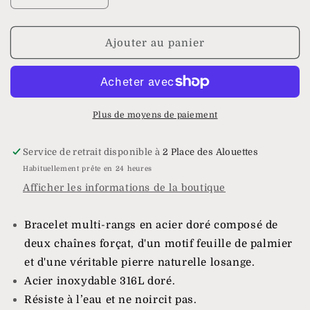
la
la
quantité
quantité
de
de
Ajouter au panier
Bracelet
Bracelet
Arès
Arès
Plus de moyens de paiement
Service de retrait disponible à
2 Place des Alouettes
Habituellement prête en 24 heures
Afficher les informations de la boutique
Bracelet multi-rangs en acier doré composé de
deux chaînes forçat, d'un motif feuille de palmier
et d'une véritable pierre naturelle losange.
Acier inoxydable 316L doré.
Résiste à l’eau et ne noircit pas.