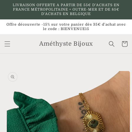
et
LIVRAISON OFFERTE A PARTIR DE 55€ D'ACHATS EN
passer
FRANCE MÉTROPOLITAINE + OUTRE-MER ET DE 85€
au
D'ACHATS EN BELGIQUE
contenu
Offre découverte -15% sur votre panier dès 35€ d'achat avec
le code : BIENVENUE15
Améthyste Bijoux
Panier
Passer aux
informations
produits