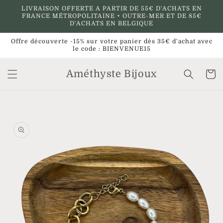
et
LIVRAISON OFFERTE A PARTIR DE 55€ D'ACHATS EN
passer
FRANCE MÉTROPOLITAINE + OUTRE-MER ET DE 85€
au
D'ACHATS EN BELGIQUE
contenu
Offre découverte -15% sur votre panier dès 35€ d'achat avec
le code : BIENVENUE15
Améthyste Bijoux
Panier
Passer aux
informations
produits