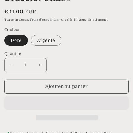
Prix
€24,00 EUR
habituel
Taxes incluses.
Frais d'expédition
calculés à l'étape de paiement.
Couleur
Doré
Argenté
Quantité
Réduire
Augmenter
la
la
quantité
quantité
de
de
Ajouter au panier
Bracelet
Bracelet
Chaos
Chaos