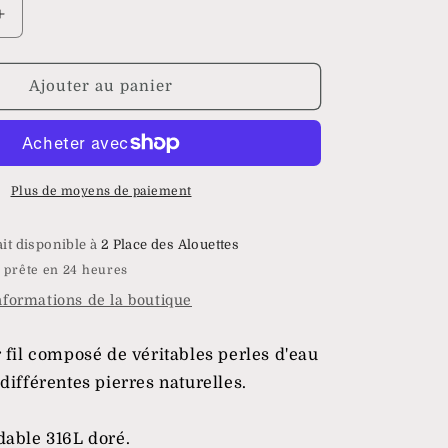
Augmenter
la
quantité
de
Ajouter au panier
Bracelet
Hypnos
Plus de moyens de paiement
ait disponible à
2 Place des Alouettes
 prête en 24 heures
informations de la boutique
 fil composé de véritables perles d'eau
différentes pierres naturelles.
dable 316L doré.