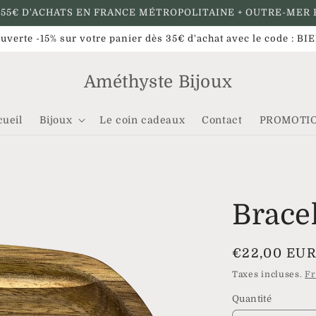
 55€ D'ACHATS EN FRANCE MÉTROPOLITAINE + OUTRE-MER 
uverte -15% sur votre panier dès 35€ d'achat avec le code : 
Améthyste Bijoux
cueil
Bijoux
Le coin cadeaux
Contact
PROMOTI
Brace
Prix
€22,00 EU
habituel
Taxes incluses.
Fr
Quantité