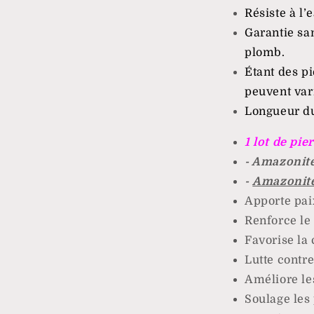
Résiste à l’
Garantie sa
plomb.
Étant des pi
peuvent vari
Longueur du
1 lot de pie
- Amazonit
-
Amazonit
Apporte paix
Renforce le
Favorise la
Lutte contre
Améliore les
Soulage les