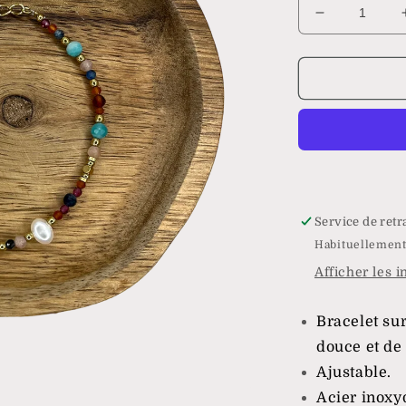
Réduire
la
quantité
de
Bracelet
Hypnos
Service de retr
Habituellement
Afficher les 
Bracelet sur
douce et de 
Ajustable.
Acier inoxy