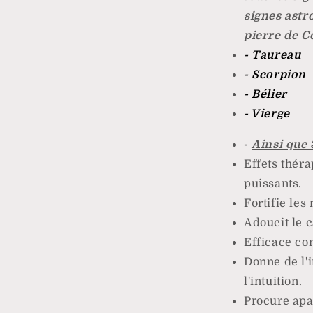
signes astro
pierre de C
- Taureau
- Scorpion
- Bélier
- Vierge
-
Ainsi que 
Effets thér
puissants.
Fortifie les 
Adoucit le c
Efficace con
Donne de l'in
l'intuition.
Procure ap