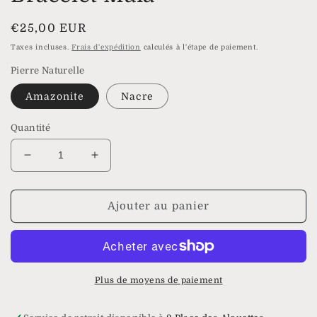
Prix
€25,00 EUR
habituel
Taxes incluses.
Frais d'expédition
calculés à l'étape de paiement.
Pierre Naturelle
Amazonite
Nacre
Quantité
Réduire
Augmenter
la
la
quantité
quantité
de
de
Ajouter au panier
Bracelet
Bracelet
Maïa
Maïa
Plus de moyens de paiement