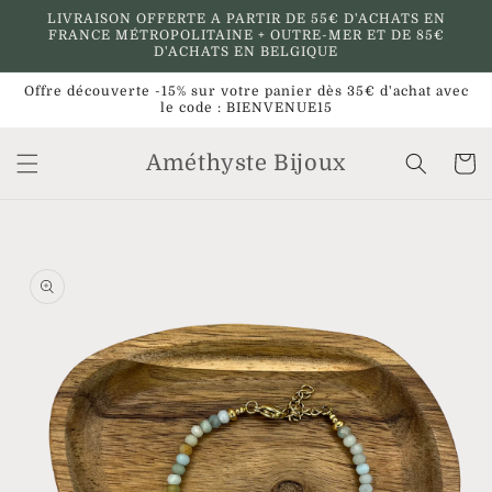
et
LIVRAISON OFFERTE A PARTIR DE 55€ D'ACHATS EN
passer
FRANCE MÉTROPOLITAINE + OUTRE-MER ET DE 85€
au
D'ACHATS EN BELGIQUE
contenu
Offre découverte -15% sur votre panier dès 35€ d'achat avec
le code : BIENVENUE15
Améthyste Bijoux
Panier
Passer aux
informations
produits