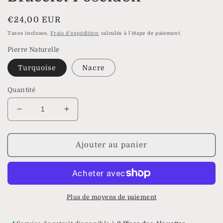
Prix
€24,00 EUR
habituel
Taxes incluses.
Frais d'expédition
calculés à l'étape de paiement.
Pierre Naturelle
Turquoise
Nacre
Quantité
Réduire
Augmenter
la
la
quantité
quantité
de
de
Ajouter au panier
Bracelet
Bracelet
Poséidon
Poséidon
Plus de moyens de paiement