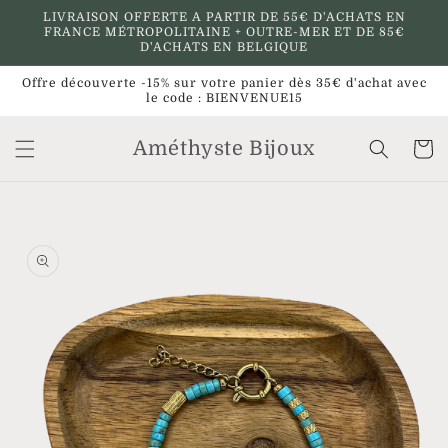
et
LIVRAISON OFFERTE A PARTIR DE 55€ D'ACHATS EN
passer
FRANCE MÉTROPOLITAINE + OUTRE-MER ET DE 85€
au
D'ACHATS EN BELGIQUE
contenu
Offre découverte -15% sur votre panier dès 35€ d'achat avec
le code : BIENVENUE15
Améthyste Bijoux
Panier
Passer aux
informations
produits