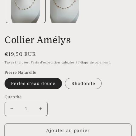
modale
Collier Amélys
Prix
€19,50 EUR
habituel
Taxes incluses.
Frais d'expédition
calculés à l'étape de paiement.
Pierre Naturelle
Perles d’eau douce
Rhodonite
Quantité
Réduire
Augmenter
la
la
quantité
quantité
de
de
Ajouter au panier