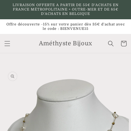
et
LIVRAISON OFFERTE A PARTIR DE 55€ D'ACHATS EN
passer
FRANCE MÉTROPOLITAINE + OUTRE-MER ET DE 85€
au
D'ACHATS EN BELGIQUE
contenu
Offre découverte -15% sur votre panier dès 35€ d'achat avec
le code : BIENVENUE15
Améthyste Bijoux
Panier
Passer aux
informations
produits