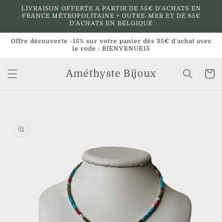
et
LIVRAISON OFFERTE A PARTIR DE 55€ D'ACHATS EN
passer
FRANCE MÉTROPOLITAINE + OUTRE-MER ET DE 85€
au
D'ACHATS EN BELGIQUE
contenu
Offre découverte -15% sur votre panier dès 35€ d'achat avec
le code : BIENVENUE15
Améthyste Bijoux
Panier
Passer aux
informations
produits