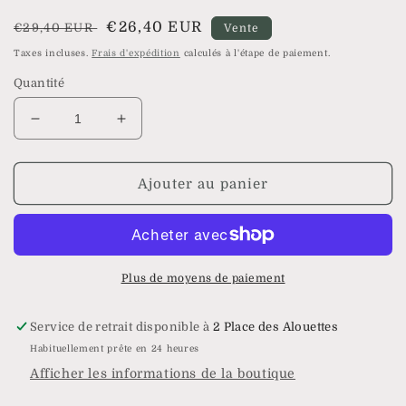
modale
Prix
Prix
€26,40 EUR
€29,40 EUR
Vente
habituel
soldé
Taxes incluses.
Frais d'expédition
calculés à l'étape de paiement.
Quantité
Réduire
Augmenter
la
la
quantité
quantité
de
de
Ajouter au panier
Collier
Collier
Majorque
Majorque
Plus de moyens de paiement
Service de retrait disponible à
2 Place des Alouettes
Habituellement prête en 24 heures
Afficher les informations de la boutique