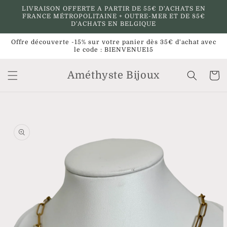
et
LIVRAISON OFFERTE A PARTIR DE 55€ D'ACHATS EN
passer
FRANCE MÉTROPOLITAINE + OUTRE-MER ET DE 85€
au
D'ACHATS EN BELGIQUE
contenu
Offre découverte -15% sur votre panier dès 35€ d'achat avec
le code : BIENVENUE15
Améthyste Bijoux
Panier
Passer aux
informations
produits