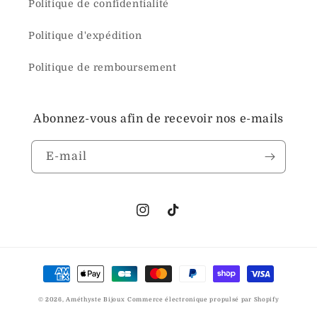
Politique de confidentialité
Politique d'expédition
Politique de remboursement
Abonnez-vous afin de recevoir nos e-mails
E-mail
Instagram
TikTok
Moyens
de
© 2026,
Améthyste Bijoux
Commerce électronique propulsé par Shopify
paiement