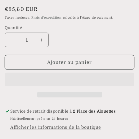
modale
Prix
€35,60 EUR
habituel
Taxes incluses.
Frais d'expédition
calculés à l'étape de paiement.
Quantité
Réduire
Augmenter
la
la
quantité
quantité
de
de
Ajouter au panier
Collier
Collier
Malaisie
Malaisie
Service de retrait disponible à
2 Place des Alouettes
Habituellement prête en 24 heures
Afficher les informations de la boutique