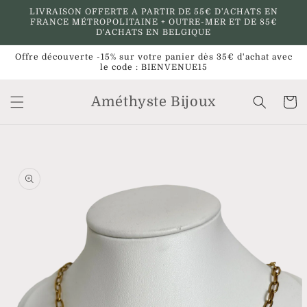
et
LIVRAISON OFFERTE A PARTIR DE 55€ D'ACHATS EN
passer
FRANCE MÉTROPOLITAINE + OUTRE-MER ET DE 85€
au
D'ACHATS EN BELGIQUE
contenu
Offre découverte -15% sur votre panier dès 35€ d'achat avec
le code : BIENVENUE15
Améthyste Bijoux
Panier
Passer aux
informations
produits