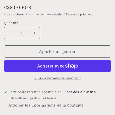
modale
Prix
€28,00 EUR
habituel
Taxes incluses.
Frais d'expédition
calculés à l'étape de paiement.
Quantité
Réduire
Augmenter
la
la
quantité
quantité
de
de
Ajouter au panier
Collier
Collier
Maui
Maui
Plus de moyens de paiement
Service de retrait disponible à
2 Place des Alouettes
Habituellement prête en 24 heures
Afficher les informations de la boutique