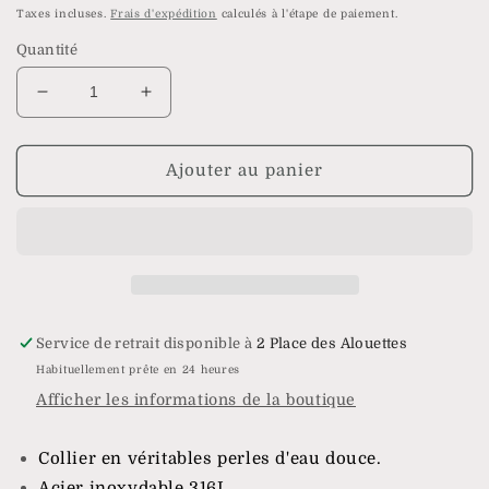
habituel
soldé
Taxes incluses.
Frais d'expédition
calculés à l'étape de paiement.
Quantité
Réduire
Augmenter
la
la
quantité
quantité
de
de
Ajouter au panier
Collier
Collier
Persée
Persée
Service de retrait disponible à
2 Place des Alouettes
Habituellement prête en 24 heures
Afficher les informations de la boutique
Collier en véritables perles d'eau douce.
Acier inoxydable 316L.