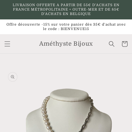
et
LIVRAISON OFFERTE A PARTIR DE 55€ D'ACHATS EN
passer
FRANCE MÉTROPOLITAINE + OUTRE-MER ET DE 85€
au
D'ACHATS EN BELGIQUE
contenu
Offre découverte -15% sur votre panier dès 35€ d'achat avec
le code : BIENVENUE15
Améthyste Bijoux
Panier
Passer aux
informations
produits