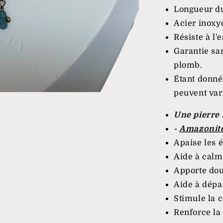
Longueur du 
Acier inoxy
Résiste à l'e
Garantie sa
plomb.
Étant donné 
peuvent vari
Une pierre 
-
Amazonit
Apaise les é
Aide à calme
Apporte dou
Aide à dépa
Stimule la c
Renforce la 