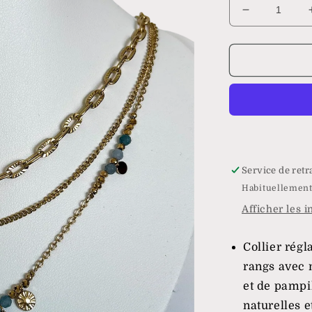
Réduire
la
quantité
de
Collier
Zanzibar
Service de retr
Habituellement
Afficher les 
Collier régl
rangs avec 
et de pampil
naturelles e