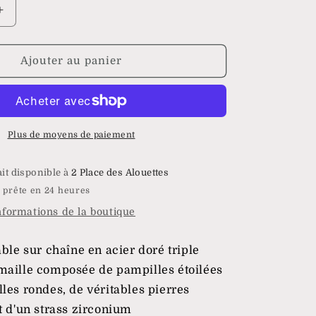
Augmenter
la
quantité
de
Ajouter au panier
Collier
Zanzibar
Plus de moyens de paiement
ait disponible à
2 Place des Alouettes
 prête en 24 heures
informations de la boutique
able sur chaîne en acier doré triple
maille composée de pampilles étoilées
les rondes, de véritables pierres
t d'un strass zirconium