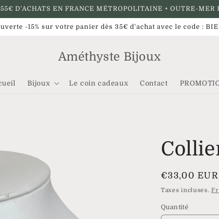
 55€ D'ACHATS EN FRANCE MÉTROPOLITAINE + OUTRE-MER 
uverte -15% sur votre panier dès 35€ d'achat avec le code : 
Améthyste Bijoux
cueil
Bijoux
Le coin cadeaux
Contact
PROMOTI
Collie
Prix
€33,00 EUR
habituel
Taxes incluses.
Fr
Quantité