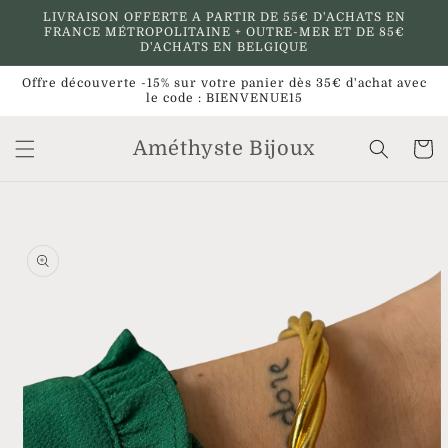
et
LIVRAISON OFFERTE A PARTIR DE 55€ D'ACHATS EN
passer
FRANCE MÉTROPOLITAINE + OUTRE-MER ET DE 85€
au
D'ACHATS EN BELGIQUE
contenu
Offre découverte -15% sur votre panier dès 35€ d'achat avec
le code : BIENVENUE15
Améthyste Bijoux
Panier
Passer aux
informations
produits