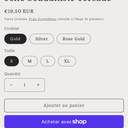
Prix
€19,50 EUR
habituel
Taxes incluses.
Frais d'expédition
calculés à l'étape de paiement.
Couleur
Gold
Silver
Rose Gold
Taille
S
M
L
XL
Quantité
Réduire
Augmenter
la
la
quantité
quantité
de
de
Ajouter au panier
Jonc
Jonc
bouddhiste
bouddhiste
Torsadé
Torsadé